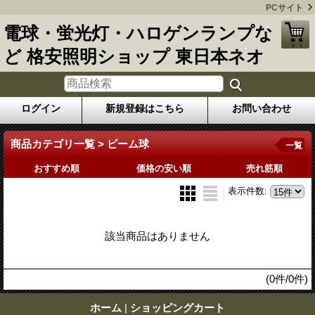
PCサイト
電球・蛍光灯・ハロゲンランプな
ど 格安照明ショップ 東日本ネオ
ログイン
新規登録はこちら
お問い合わせ
商品カテゴリ一覧 > ビーム球
一覧
おすすめ順
価格の安い順
売れ筋順
表示件数
:
該当商品はありません
(0件/0件)
ホーム
|
ショッピングカート