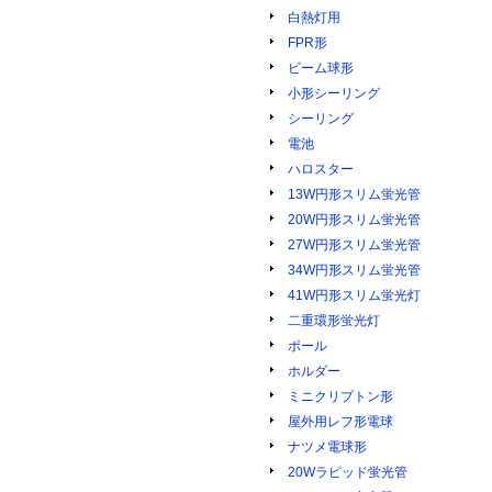
白熱灯用
FPR形
ビーム球形
小形シーリング
シーリング
電池
ハロスター
13W円形スリム蛍光管
20W円形スリム蛍光管
27W円形スリム蛍光管
34W円形スリム蛍光管
41W円形スリム蛍光灯
二重環形蛍光灯
ポール
ホルダー
ミニクリプトン形
屋外用レフ形電球
ナツメ電球形
20Wラピッド蛍光管