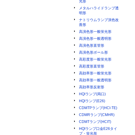
光形
メタルハライドランプ透
明形
ナトリウムランプ演色改
善形
高演色形一般蛍光形
高演色形一般透明形
高演色形直管形
高演色形ボール形
高彩度形一般蛍光形
高彩度形直管形
高効率形一般蛍光形
高効率形一般透明形
高効率形反射形
HQIランプ(両口)
HQIランプ(E26)
CDMTPランプ(HCI-TE)
CDMRランプ(CMHR)
CDMTランプ(HCIT)
HQIランプ口金E26タイ
プ・蛍光形