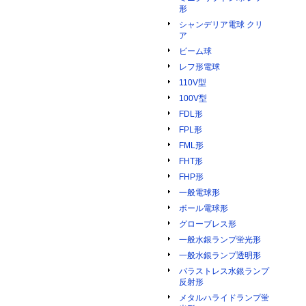
形
シャンデリア電球 クリ
ア
ビーム球
レフ形電球
110V型
100V型
FDL形
FPL形
FML形
FHT形
FHP形
一般電球形
ボール電球形
グローブレス形
一般水銀ランプ蛍光形
一般水銀ランプ透明形
バラストレス水銀ランプ
反射形
メタルハライドランプ蛍