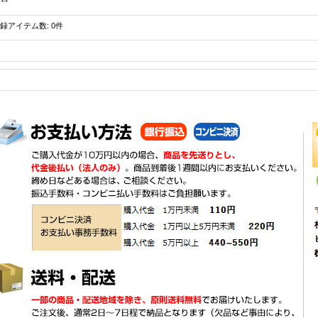
録アイテム数
:
0件