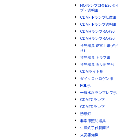
HQIランプ口金E26タイ
プ・透明形
CDM-TPランプ拡散形
CDM-TPランプ透明形
CDMRランプRAR30
CDMRランプRAR20
蛍光器具 逆富士形(V字
形)
蛍光器具 トラフ形
蛍光器具 両反射笠形
CDMライト用
ダイクロハロゲン用
FGL形
一般水銀ランプレフ形
CDMTCランプ
CDMTDランプ
誘導灯
非常用照明器具
生産終了代替商品
火災報知機