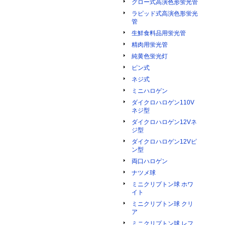
グロー式高演色形蛍光管
ラピッド式高演色形蛍光
管
生鮮食料品用蛍光管
精肉用蛍光管
純黄色蛍光灯
ピン式
ネジ式
ミニハロゲン
ダイクロハロゲン110V
ネジ型
ダイクロハロゲン12Vネ
ジ型
ダイクロハロゲン12Vピ
ン型
両口ハロゲン
ナツメ球
ミニクリプトン球 ホワ
イト
ミニクリプトン球 クリ
ア
ミニクリプトン球 レフ