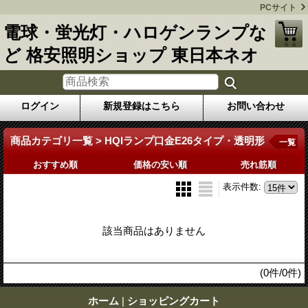
PCサイト
電球・蛍光灯・ハロゲンランプな
ど 格安照明ショップ 東日本ネオ
ログイン
新規登録はこちら
お問い合わせ
商品カテゴリ一覧 > HQIランプ口金E26タイプ・透明形
一覧
おすすめ順
価格の安い順
売れ筋順
表示件数
:
該当商品はありません
(0件/0件)
ホーム
|
ショッピングカート