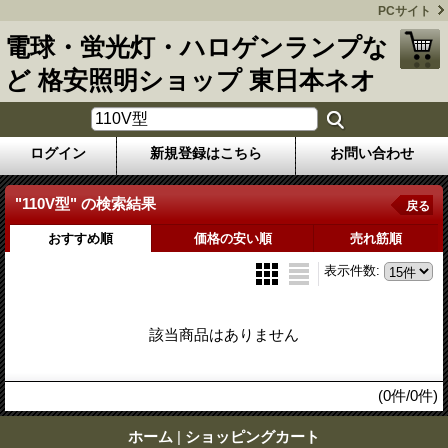
PCサイト
電球・蛍光灯・ハロゲンランプな
ど 格安照明ショップ 東日本ネオ
ログイン
新規登録はこちら
お問い合わせ
"110V型"
の
検索結果
戻る
おすすめ順
価格の安い順
売れ筋順
表示件数
:
該当商品はありません
(0件/0件)
ホーム
|
ショッピングカート