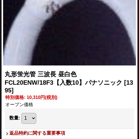
丸形蛍光管 三波長 昼白色
FCL20ENW/18F3【入数10】パナソニック
[13
95]
特別価格
:
10,310円
(税別)
オープン価格
数量
:
返品特約に関する重要事項